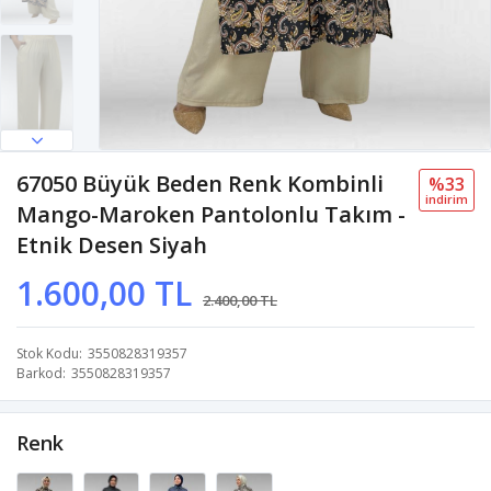
67050 Büyük Beden Renk Kombinli
%33
i̇ndi̇ri̇m
Mango-Maroken Pantolonlu Takım -
Etnik Desen Siyah
1.600,00 TL
2.400,00 TL
Stok Kodu
3550828319357
Barkod
3550828319357
Renk