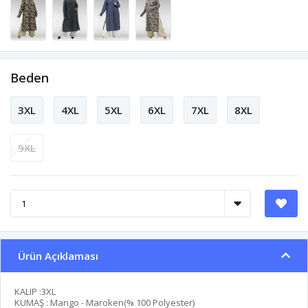
Beden
3XL
4XL
5XL
6XL
7XL
8XL
9XL
Ürün Açıklaması
KALIP :3XL
KUMAŞ : Mango - Maroken(% 100 Polyester)