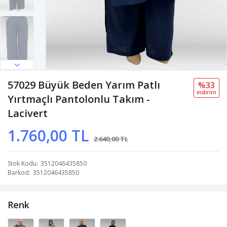
57029 Büyük Beden Yarım Patlı
%33
i̇ndi̇ri̇m
Yırtmaçlı Pantolonlu Takım -
Lacivert
1.760,00 TL
2.640,00 TL
Stok Kodu
3512046435850
Barkod
3512046435850
Renk