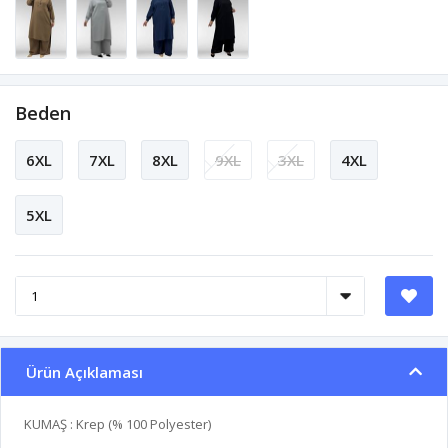
Beden
6XL
7XL
8XL
9XL
3XL
4XL
5XL
Ürün Açıklaması
KUMAŞ : Krep (% 100 Polyester)