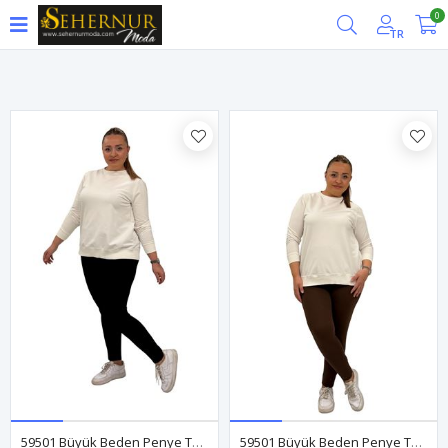
0
Filtrele
TR
59501 Büyük Beden Penye Tayt - Siyah
59501 Büyük Beden Penye Tayt - Kahve