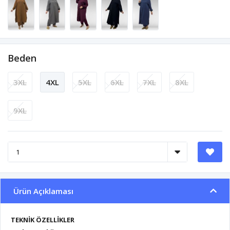
Beden
3XL
4XL
5XL
6XL
7XL
8XL
9XL
Ürün Açıklaması
TEKNİK ÖZELLİKLER