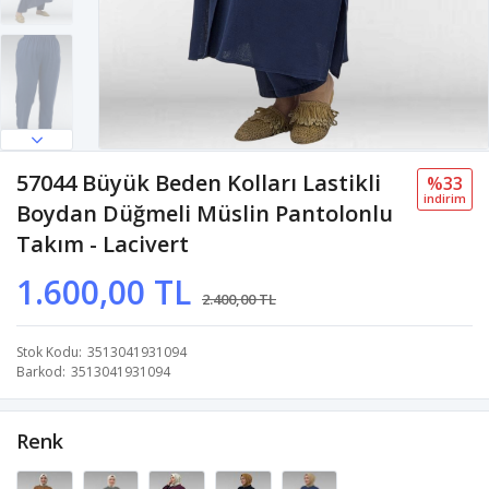
57044 Büyük Beden Kolları Lastikli
%33
i̇ndi̇ri̇m
Boydan Düğmeli Müslin Pantolonlu
Takım - Lacivert
1.600,00 TL
2.400,00 TL
Stok Kodu
3513041931094
Barkod
3513041931094
Renk