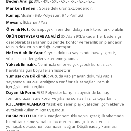
Beden Aralığı:
3XL - 4XL - 5XL - 6XL - 7XL - 8XL - 9XL
Manken Bedeni:
Görseldeki ürün 3XL bedendir.
Kumaş:
Müslin (%85 Polyester, %15 Pamuk)
Mevsim:
İlkbahar / Yaz
Önemli Not:
Konsept çekimlerinden dolayı renk tonu farkı olabilir.
ÜRÜN DETAYLARI VE ANALİZİ
3XL’dan 9XL’a kadar her beden için
özel olarak tasarlanan bu seride, konfor ve ferahlık ön plandadır.
Müslin dokunun sunduğu avantajlar:
Nefes Alabilir Yapı:
Seyrek dokusu sayesinde havayı geçirir,
vücut ısısını dengeler ve terleme yapmaz.
Yüksek Emicilik:
Nemi hızla emer ve çok çabuk kurur; sıcak
havalarda gün boyu ferah hissettirir.
Yumuşak ve Dökümlü:
Vücuda yapışmayan dökümlü yapısı
sayesinde 3XL-9XL aralığında zarif bir silüet sağlar. Pamuk
içeriğiyle anti-alerjiktir.
Dayanıklı Form:
%85 Polyester karışımı sayesinde kumaş
formunu uzun süre korur ve yıkama sonrası hızlıca toparlanır.
KULLANIM ALANLARI
Yazlık elbiseler, plaj kıyafetleri, gömlekler ve
ev tekstili kullanımı için uygundur.
BAKIM NOTU
Müslin kumaşlar pamuklu yapısı gereği ilk yıkamada
bir miktar çekme yapabilir; bu durum kumaşın karakteristik
yumuşak dokusunun oturmasını sağlar. Düşük ısıda yıkanması