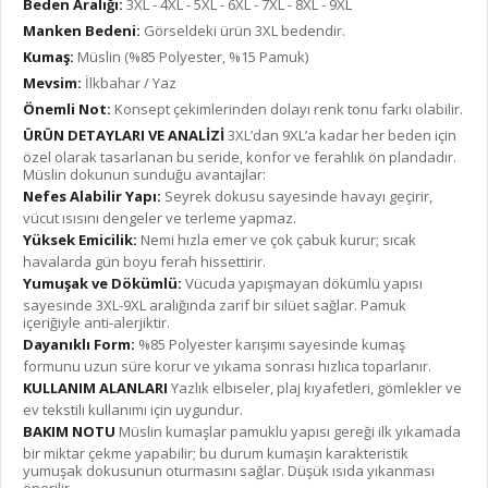
Beden Aralığı:
3XL - 4XL - 5XL - 6XL - 7XL - 8XL - 9XL
Manken Bedeni:
Görseldeki ürün 3XL bedendir.
Kumaş:
Müslin (%85 Polyester, %15 Pamuk)
Mevsim:
İlkbahar / Yaz
Önemli Not:
Konsept çekimlerinden dolayı renk tonu farkı olabilir.
ÜRÜN DETAYLARI VE ANALİZİ
3XL’dan 9XL’a kadar her beden için
özel olarak tasarlanan bu seride, konfor ve ferahlık ön plandadır.
Müslin dokunun sunduğu avantajlar:
Nefes Alabilir Yapı:
Seyrek dokusu sayesinde havayı geçirir,
vücut ısısını dengeler ve terleme yapmaz.
Yüksek Emicilik:
Nemi hızla emer ve çok çabuk kurur; sıcak
havalarda gün boyu ferah hissettirir.
Yumuşak ve Dökümlü:
Vücuda yapışmayan dökümlü yapısı
sayesinde 3XL-9XL aralığında zarif bir silüet sağlar. Pamuk
içeriğiyle anti-alerjiktir.
Dayanıklı Form:
%85 Polyester karışımı sayesinde kumaş
formunu uzun süre korur ve yıkama sonrası hızlıca toparlanır.
KULLANIM ALANLARI
Yazlık elbiseler, plaj kıyafetleri, gömlekler ve
ev tekstili kullanımı için uygundur.
BAKIM NOTU
Müslin kumaşlar pamuklu yapısı gereği ilk yıkamada
bir miktar çekme yapabilir; bu durum kumaşın karakteristik
yumuşak dokusunun oturmasını sağlar. Düşük ısıda yıkanması