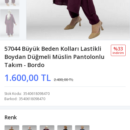
57044 Büyük Beden Kolları Lastikli
%33
i̇ndi̇ri̇m
Boydan Düğmeli Müslin Pantolonlu
Takım - Bordo
1.600,00 TL
2.400,00 TL
Stok Kodu
3540618098470
Barkod
3540618098470
Renk