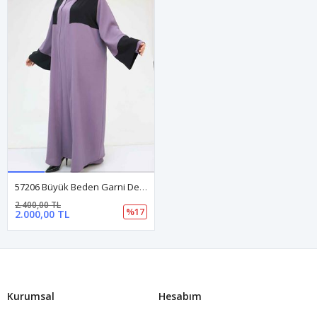
57206 Büyük Beden Garni Detaylı Etamin Elbiseli Abaya - Lila-Siyah
2.400,00 TL
%17
2.000,00 TL
Kurumsal
Hesabım