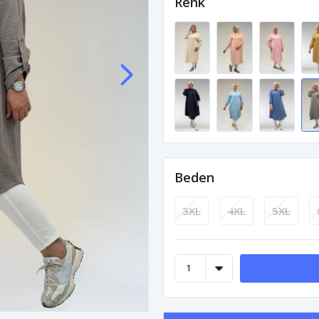
Renk
Beden
3XL
4XL
5XL