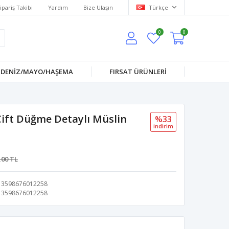
ipariş Takibi
Yardım
Bize Ulaşın
Türkçe
0
0
DENİZ/MAYO/HAŞEMA
FIRSAT ÜRÜNLERİ
ift Düğme Detaylı Müslin
%33
i̇ndi̇ri̇m
,00 TL
3598676012258
3598676012258