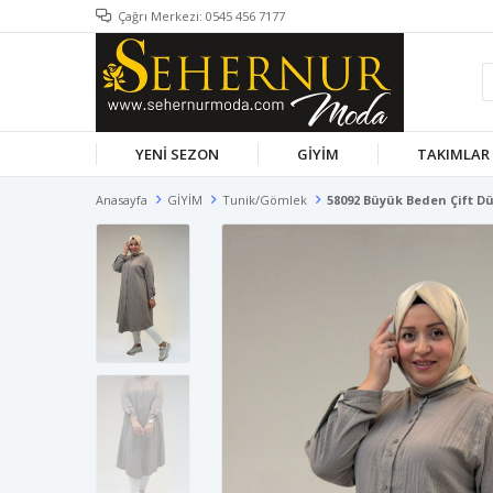
Çağrı Merkezi: 0545 456 7177
YENİ SEZON
GİYİM
TAKIMLAR
Anasayfa
GİYİM
Tunik/Gömlek
58092 Büyük Beden Çift D