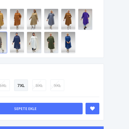
6XL
7XL
8XL
9XL
SEPETE EKLE