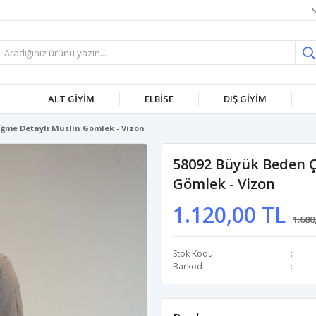
S
ALT GİYİM
ELBİSE
DIŞ GİYİM
üğme Detaylı Müslin Gömlek - Vizon
58092 Büyük Beden Ç
Gömlek - Vizon
1.120,00 TL
1.680
Stok Kodu
Barkod