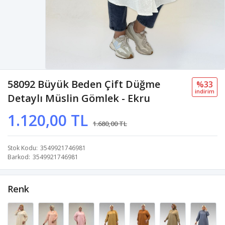
58092 Büyük Beden Çift Düğme
%33
i̇ndi̇ri̇m
Detaylı Müslin Gömlek - Ekru
1.120,00 TL
1.680,00 TL
Stok Kodu
3549921746981
Barkod
3549921746981
Renk