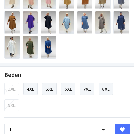
Beden
3XL
4XL
5XL
6XL
7XL
8XL
9XL