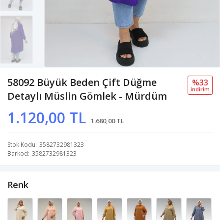
58092 Büyük Beden Çift Düğme
%33
i̇ndi̇ri̇m
Detaylı Müslin Gömlek - Mürdüm
1.120,00 TL
1.680,00 TL
Stok Kodu
3582732981323
Barkod
3582732981323
Renk