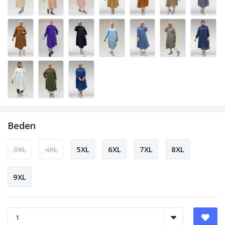
Beden
3XL
4XL
5XL
6XL
7XL
8XL
9XL