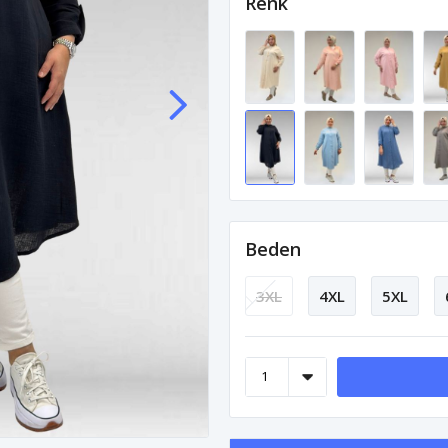
Renk
Beden
3XL
4XL
5XL