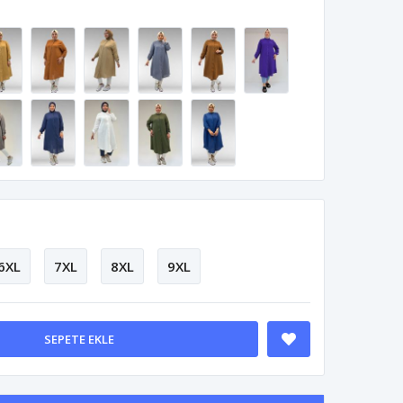
6XL
7XL
8XL
9XL
SEPETE EKLE