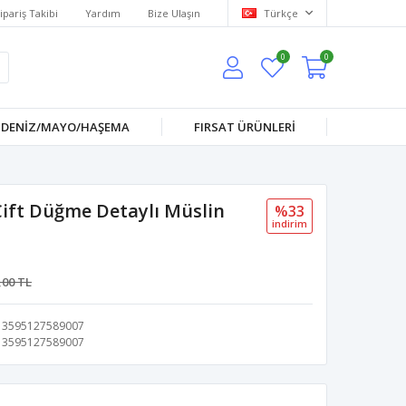
ipariş Takibi
Yardım
Bize Ulaşın
Türkçe
0
0
DENİZ/MAYO/HAŞEMA
FIRSAT ÜRÜNLERİ
ift Düğme Detaylı Müslin
%33
i̇ndi̇ri̇m
,00 TL
3595127589007
3595127589007