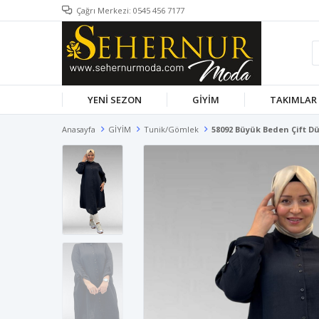
Çağrı Merkezi: 0545 456 7177
YENİ SEZON
GİYİM
TAKIMLAR
Anasayfa
GİYİM
Tunik/Gömlek
58092 Büyük Beden Çift D