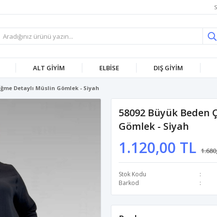
S
ALT GİYİM
ELBİSE
DIŞ GİYİM
üğme Detaylı Müslin Gömlek - Siyah
58092 Büyük Beden Ç
Gömlek - Siyah
1.120,00 TL
1.680
Stok Kodu
Barkod