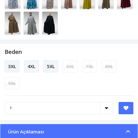
Beden
3XL
4XL
5XL
6XL
7XL
8XL
9XL
Ürün Açıklaması