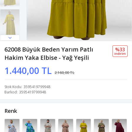
62008 Büyük Beden Yarım Patlı
%33
i̇ndi̇ri̇m
Hakim Yaka Elbise - Yağ Yeşili
1.440,00 TL
2.160,00 TL
Stok Kodu
3595419799948
Barkod
3595419799948
Renk