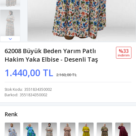
62008 Büyük Beden Yarım Patlı
%33
i̇ndi̇ri̇m
Hakim Yaka Elbise - Desenli Taş
1.440,00 TL
2.160,00 TL
Stok Kodu
3551834350002
Barkod
3551834350002
Renk