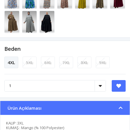
Beden
4XL
5XL
6XL
7XL
8XL
9XL
Ürün Açıklaması
KALIP :3XL
KUMAŞ : Mango (% 100 Polyester)