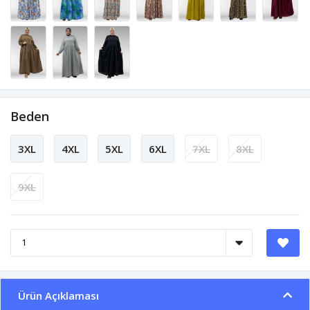
Beden
3XL
4XL
5XL
6XL
7XL
8XL
9XL
Ürün Açıklaması