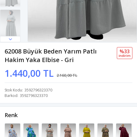
62008 Büyük Beden Yarım Patlı
%33
i̇ndi̇ri̇m
Hakim Yaka Elbise - Gri
1.440,00 TL
2.160,00 TL
Stok Kodu
3592796323370
Barkod
3592796323370
Renk