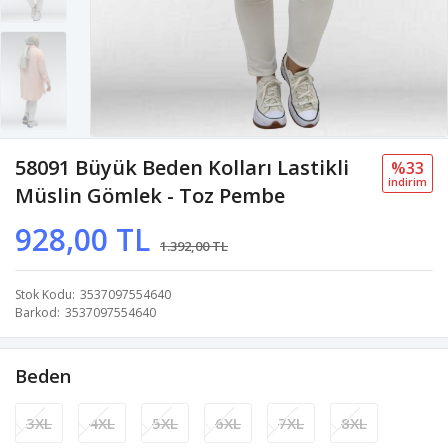
58091 Büyük Beden Kolları Lastikli
%33
i̇ndi̇ri̇m
Müslin Gömlek - Toz Pembe
928,00 TL
1.392,00 TL
Stok Kodu
3537097554640
Barkod
3537097554640
Beden
3XL
4XL
5XL
6XL
7XL
8XL