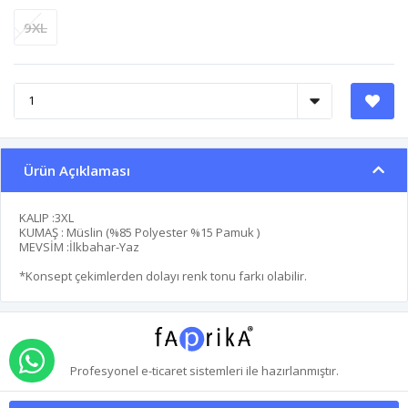
9XL
Ürün Açıklaması
KALIP :3XL
KUMAŞ : Müslin (%85 Polyester %15 Pamuk )
MEVSİM :İlkbahar-Yaz
*Konsept çekimlerden dolayı renk tonu farkı olabilir.
WHATSAPP İLE SİPARİŞ VER
Profesyonel
e-ticaret
sistemleri ile hazırlanmıştır.