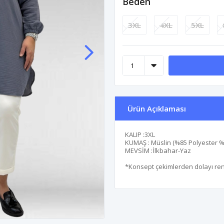
Beden
3XL
4XL
5XL
Ürün Açıklaması
KALIP :3XL
KUMAŞ : Müslin (%85 Polyester 
MEVSİM :İlkbahar-Yaz
*Konsept çekimlerden dolayı renk 