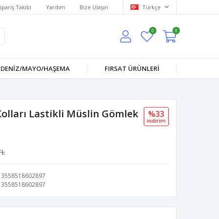
ipariş Takibi
Yardım
Bize Ulaşın
Türkçe
0
0
DENİZ/MAYO/HAŞEMA
FIRSAT ÜRÜNLERİ
lları Lastikli Müslin Gömlek
%33
i̇ndi̇ri̇m
TL
3558518602897
3558518602897