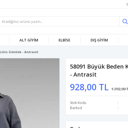
S
ALT GİYİM
ELBİSE
DIŞ GİYİM
üslin Gömlek - Antrasit
58091 Büyük Beden Ko
- Antrasit
928,00 TL
1.392,00 
Stok Kodu
Barkod