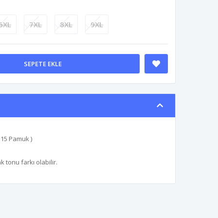
6XL
7XL
8XL
9XL
SEPETE EKLE
%15 Pamuk )
tonu farkı olabilir.