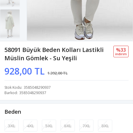
58091 Büyük Beden Kolları Lastikli
%33
i̇ndi̇ri̇m
Müslin Gömlek - Su Yeşili
928,00 TL
1.392,00 TL
Stok Kodu
3585048290937
Barkod
3585048290937
Beden
3XL
4XL
5XL
6XL
7XL
8XL