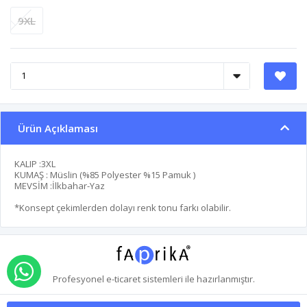
9XL
Ürün Açıklaması
KALIP :3XL
KUMAŞ : Müslin (%85 Polyester %15 Pamuk )
MEVSİM :İlkbahar-Yaz
*Konsept çekimlerden dolayı renk tonu farkı olabilir.
WHATSAPP İLE SİPARİŞ VER
Profesyonel
e-ticaret
sistemleri ile hazırlanmıştır.