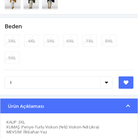
Beden
3XL
4XL
5XL
6XL
7XL
8XL
9XL
Ürün Açıklaması
KALIP :3XL
KUMAŞ :Penye-Turlu Viskon (%92 Viskon-%8 Likra)
MEVSİM :İlkbahar-Yaz