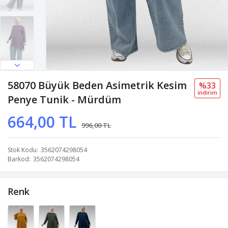
58070 Büyük Beden Asimetrik Kesim
%33
i̇ndi̇ri̇m
Penye Tunik - Mürdüm
664,00 TL
996,00 TL
Stok Kodu
3562074298054
Barkod
3562074298054
Renk