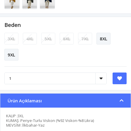
Beden
3XL
4XL
5XL
6XL
7XL
8XL
9XL
Ürün Açıklaması
KALIP :3XL
KUMAŞ :Penye-Turlu Viskon (%92 Viskon-%8 Likra)
MEVSİM :İlkbahar-Yaz