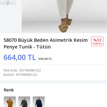
58070 Büyük Beden Asimetrik Kesim
%33
i̇ndi̇ri̇m
Penye Tunik - Tütün
664,00 TL
996,00 TL
Stok Kodu
3557860681222
Barkod
3557860681222
Renk