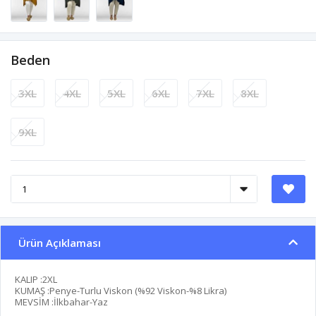
Beden
3XL
4XL
5XL
6XL
7XL
8XL
9XL
Ürün Açıklaması
KALIP :2XL
KUMAŞ :Penye-Turlu Viskon (%92 Viskon-%8 Likra)
MEVSİM :İlkbahar-Yaz