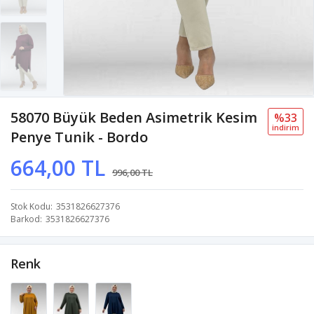
58070 Büyük Beden Asimetrik Kesim
%33
i̇ndi̇ri̇m
Penye Tunik - Bordo
664,00 TL
996,00 TL
Stok Kodu
3531826627376
Barkod
3531826627376
Renk