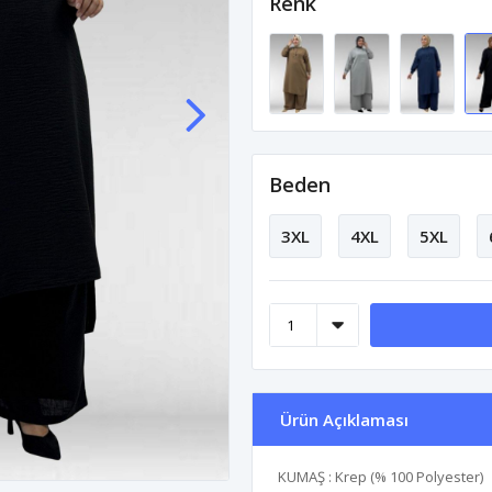
Renk
Beden
3XL
4XL
5XL
Ürün Açıklaması
KUMAŞ : Krep (% 100 Polyester)