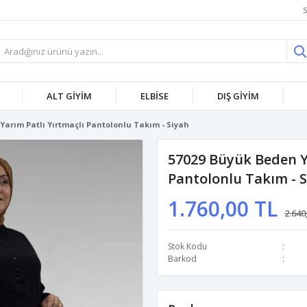
S
ALT GİYİM
ELBİSE
DIŞ GİYİM
Yarım Patlı Yırtmaçlı Pantolonlu Takım - Siyah
57029 Büyük Beden Ya
Pantolonlu Takım - 
1.760,00 TL
2.640
Stok Kodu
Barkod