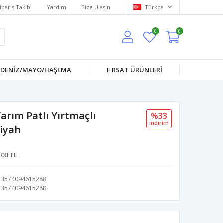
ipariş Takibi
Yardım
Bize Ulaşın
Türkçe
0
0
DENİZ/MAYO/HAŞEMA
FIRSAT ÜRÜNLERİ
rım Patlı Yırtmaçlı
%33
i̇ndi̇ri̇m
Siyah
,00 TL
3574094615288
3574094615288