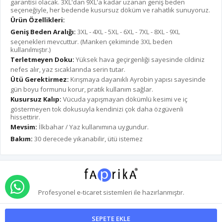
garantisi olacak. 3XL'dan 9XL'a kadar uzanan geniş beden
seçeneğiyle, her bedende kusursuz döküm ve rahatlık sunuyoruz.
Ürün Özellikleri:
Geniş Beden Aralığı:
3XL - 4XL - 5XL - 6XL - 7XL - 8XL - 9XL
seçenekleri mevcuttur. (Manken çekiminde 3XL beden
kullanılmıştır.)
Terletmeyen Doku:
Yüksek hava geçirgenliği sayesinde cildiniz
nefes alır, yaz sıcaklarında serin tutar.
Ütü Gerektirmez:
Kırışmaya dayanıklı Ayrobin yapısı sayesinde
gün boyu formunu korur, pratik kullanım sağlar.
Kusursuz Kalıp:
Vücuda yapışmayan dökümlü kesimi ve iç
göstermeyen tok dokusuyla kendinizi çok daha özgüvenli
hissettirir.
Mevsim:
İlkbahar / Yaz kullanımına uygundur.
Bakım:
30 derecede yıkanabilir, ütü istemez
WHATSAPP İLE SİPARİŞ VER
Profesyonel
e-ticaret
sistemleri ile hazırlanmıştır.
SEPETE EKLE