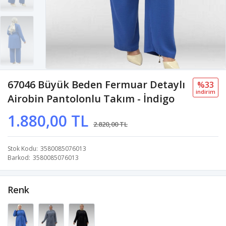
67046 Büyük Beden Fermuar Detaylı
%33
i̇ndi̇ri̇m
Airobin Pantolonlu Takım - İndigo
1.880,00 TL
2.820,00 TL
Stok Kodu
3580085076013
Barkod
3580085076013
Renk