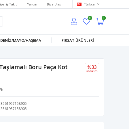
ipariş Takibi
Yardım
Bize Ulaşın
Türkçe
0
0
DENİZ/MAYO/HAŞEMA
FIRSAT ÜRÜNLERİ
Taşlamalı Boru Paça Kot
%33
i̇ndi̇ri̇m
TL
3561957158905
3561957158905