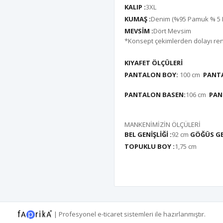
KALIP :
3XL
KUMAŞ :
Denim (%95 Pamuk % 5 L
MEVSİM :
Dört Mevsim
*Konsept çekimlerden dolayı renk 
KIYAFET ÖLÇÜLERİ
PANTALON BOY:
100 cm
PANTA
PANTALON BASEN:
106 cm
PAN
MANKENİMİZİN ÖLÇÜLERİ
BEL GENİŞLİĞİ :
92 cm
GÖĞÜS GEN
TOPUKLU BOY :
1,75 cm
|
Profesyonel
e-ticaret
sistemleri ile hazırlanmıştır.