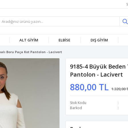
S
ALT GİYİM
ELBİSE
DIŞ GİYİM
lı Boru Paça Kot Pantolon - Lacivert
9185-4 Büyük Beden 
Pantolon - Lacivert
880,00 TL
1.320,00 
Stok Kodu
Barkod