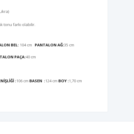
ikra)
tonu farkı olabilir.
LON BEL:
104 cm
PANTALON AĞ:
35 cm
TALON PAÇA:
40 cm
İŞLİĞİ :
106 cm
BASEN :
124 cm
BOY :
1,70 cm