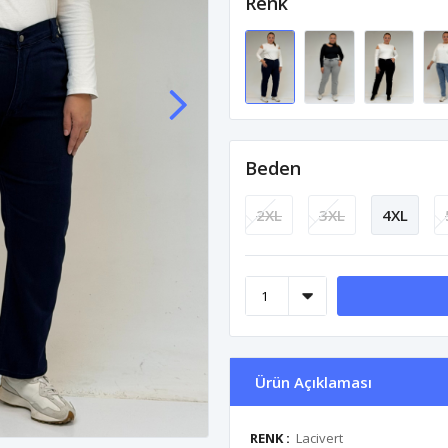
Renk
Beden
2XL
3XL
4XL
Ürün Açıklaması
RENK :
Lacivert