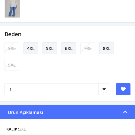
Beden
3XL
4XL
5XL
6XL
7XL
8XL
9XL
Ürün Açıklaması
KALIP :
3XL