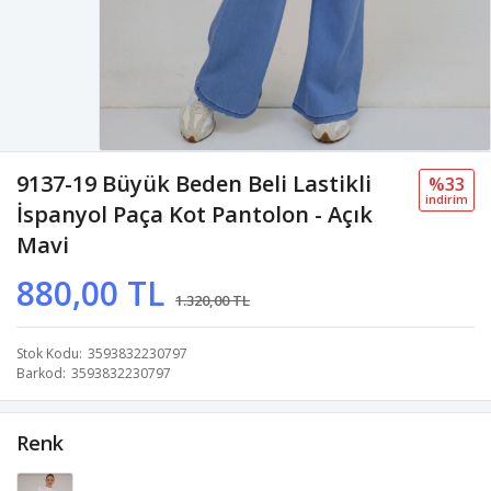
9137-19 Büyük Beden Beli Lastikli
%33
i̇ndi̇ri̇m
İspanyol Paça Kot Pantolon - Açık
Mavi
880,00 TL
1.320,00 TL
Stok Kodu
3593832230797
Barkod
3593832230797
Renk