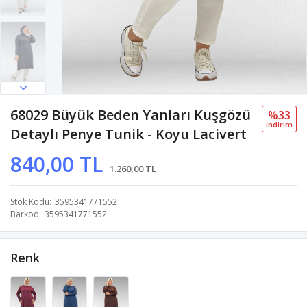
68029 Büyük Beden Yanları Kuşgözü
%33
i̇ndi̇ri̇m
Detaylı Penye Tunik - Koyu Lacivert
840,00 TL
1.260,00 TL
Stok Kodu
3595341771552
Barkod
3595341771552
Renk