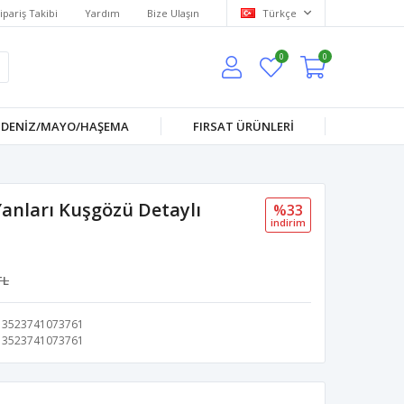
ipariş Takibi
Yardım
Bize Ulaşın
Türkçe
0
0
DENİZ/MAYO/HAŞEMA
FIRSAT ÜRÜNLERİ
anları Kuşgözü Detaylı
%33
i̇ndi̇ri̇m
TL
3523741073761
3523741073761