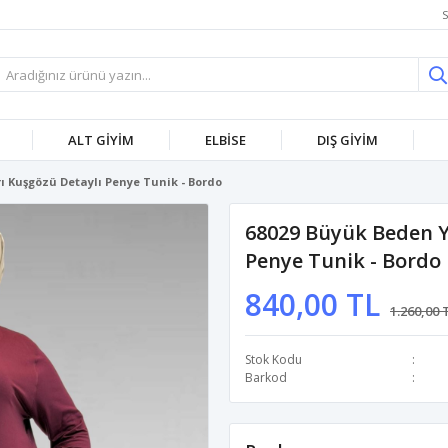
S
ALT GİYİM
ELBİSE
DIŞ GİYİM
ı Kuşgözü Detaylı Penye Tunik - Bordo
68029 Büyük Beden Y
Penye Tunik - Bordo
840,00 TL
1.260,00 
Stok Kodu
Barkod