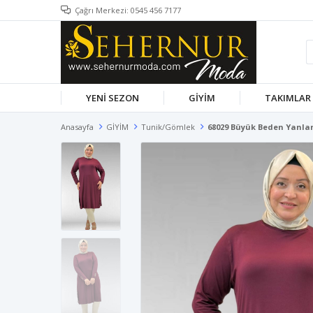
Çağrı Merkezi: 0545 456 7177
YENİ SEZON
GİYİM
TAKIMLAR
Anasayfa
GİYİM
Tunik/Gömlek
68029 Büyük Beden Yanlar