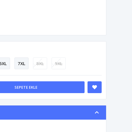
6XL
7XL
8XL
9XL
SEPETE EKLE