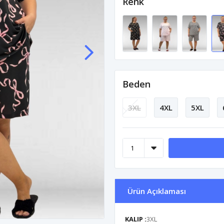
Renk
Beden
3XL
4XL
5XL
Ürün Açıklaması
KALIP :
3XL