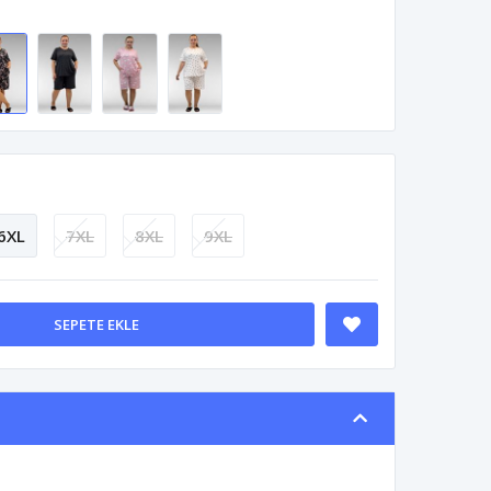
6XL
7XL
8XL
9XL
SEPETE EKLE