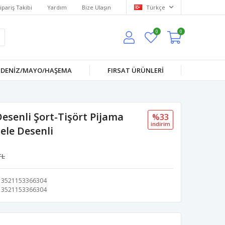
ipariş Takibi
Yardım
Bize Ulaşın
Türkçe
0
0
DENİZ/MAYO/HAŞEMA
FIRSAT ÜRÜNLERİ
esenli Şort-Tişört Pijama
%33
i̇ndi̇ri̇m
ele Desenli
TL
3521153366304
3521153366304