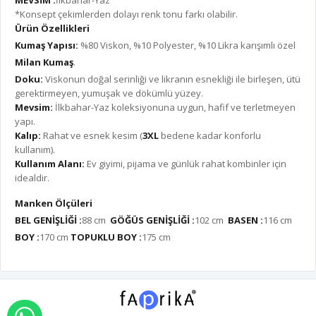
MEVSİM :
İlkbahar-Yaz
*Konsept çekimlerden dolayı renk tonu farkı olabilir.
Ürün Özellikleri
Kumaş Yapısı:
%80 Viskon, %10 Polyester, %10 Likra karışımlı özel
Milan Kumaş
.
Doku:
Viskonun doğal serinliği ve likranın esnekliği ile birleşen, ütü
gerektirmeyen, yumuşak ve dökümlü yüzey.
Mevsim:
İlkbahar-Yaz koleksiyonuna uygun, hafif ve terletmeyen
yapı.
Kalıp:
Rahat ve esnek kesim (
3XL
bedene kadar konforlu
kullanım).
Kullanım Alanı:
Ev giyimi, pijama ve günlük rahat kombinler için
idealdir.
Manken Ölçüleri
BEL GENİŞLİĞİ :
88 cm
GÖĞÜS GENİŞLİĞİ :
102 cm
BASEN :
116 cm
BOY :
170 cm
TOPUKLU BOY :
175 cm