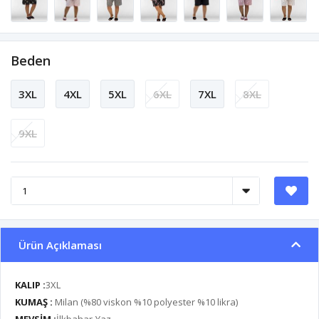
Beden
3XL
4XL
5XL
6XL
7XL
8XL
9XL
Ürün Açıklaması
KALIP :
3XL
KUMAŞ :
Milan (%80 viskon %10 polyester %10 likra)