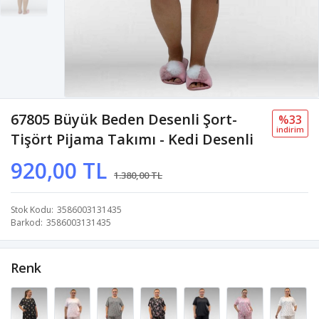
67805 Büyük Beden Desenli Şort-
%33
i̇ndi̇ri̇m
Tişört Pijama Takımı - Kedi Desenli
920,00 TL
1.380,00 TL
Stok Kodu
3586003131435
Barkod
3586003131435
Renk