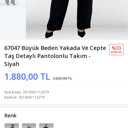
67047 Büyük Beden Yakada Ve Cepte
%33
i̇ndi̇ri̇m
Taş Detaylı Pantolonlu Takım -
Siyah
1.880,00 TL
2.820,00 TL
Stok Kodu
3519361110279
Barkod
3519361110279
Renk