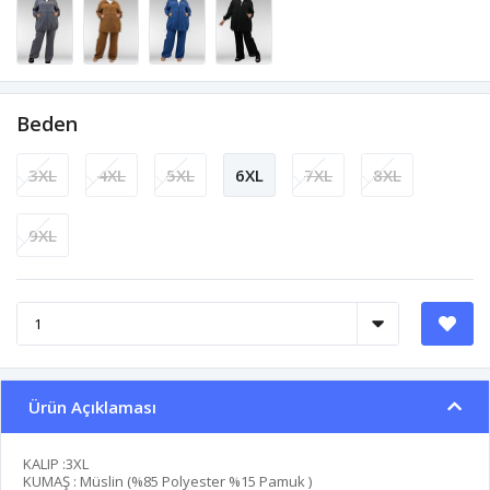
Beden
3XL
4XL
5XL
6XL
7XL
8XL
9XL
Ürün Açıklaması
KALIP :3XL
KUMAŞ : Müslin (%85 Polyester %15 Pamuk )