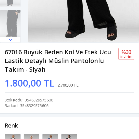
67016 Büyük Beden Kol Ve Etek Ucu
%33
i̇ndi̇ri̇m
Lastik Detaylı Müslin Pantolonlu
Takım - Siyah
1.800,00 TL
2.700,00 TL
Stok Kodu
3548329575606
Barkod
3548329575606
Renk