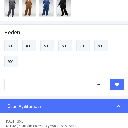
Beden
3XL
4XL
5XL
6XL
7XL
8XL
9XL
Ürün Açıklaması
KALIP :3XL
KUMAŞ : Müslin (%85 Polyester %15 Pamuk )