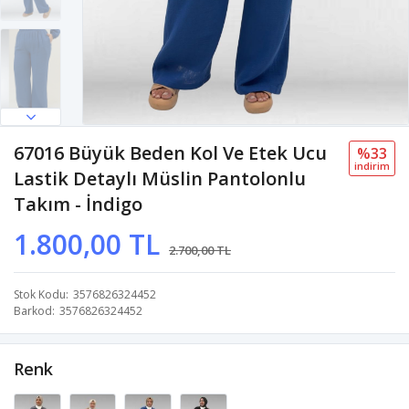
67016 Büyük Beden Kol Ve Etek Ucu
%33
i̇ndi̇ri̇m
Lastik Detaylı Müslin Pantolonlu
Takım - İndigo
1.800,00 TL
2.700,00 TL
Stok Kodu
3576826324452
Barkod
3576826324452
Renk