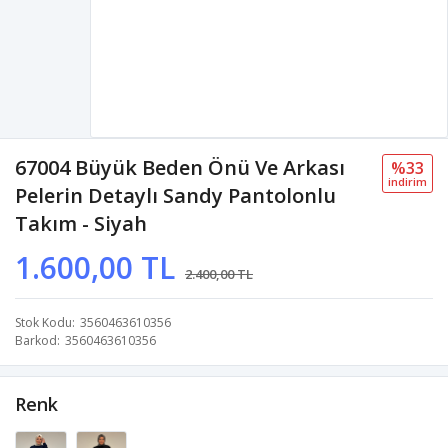
67004 Büyük Beden Önü Ve Arkası
%33
i̇ndi̇ri̇m
Pelerin Detaylı Sandy Pantolonlu
Takım - Siyah
1.600,00 TL
2.400,00 TL
Stok Kodu
3560463610356
Barkod
3560463610356
Renk