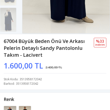
67004 Büyük Beden Önü Ve Arkası
%33
i̇ndi̇ri̇m
Pelerin Detaylı Sandy Pantolonlu
Takım - Lacivert
1.600,00 TL
2.400,00 TL
Stok Kodu
3513958172042
Barkod
3513958172042
Renk