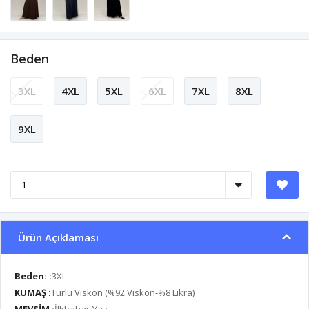
Beden
3XL
4XL
5XL
6XL
7XL
8XL
9XL
Ürün Açıklaması
Beden: :
3XL
KUMAŞ :
Turlu Viskon (%92 Viskon-%8 Likra)