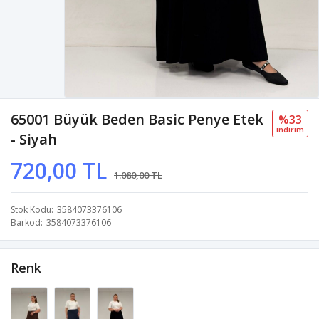
65001 Büyük Beden Basic Penye Etek
%33
i̇ndi̇ri̇m
- Siyah
720,00 TL
1.080,00 TL
Stok Kodu
3584073376106
Barkod
3584073376106
Renk