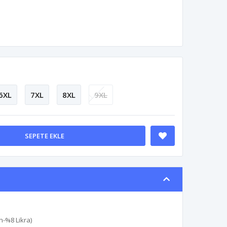
6XL
7XL
8XL
9XL
SEPETE EKLE
n-%8 Likra)