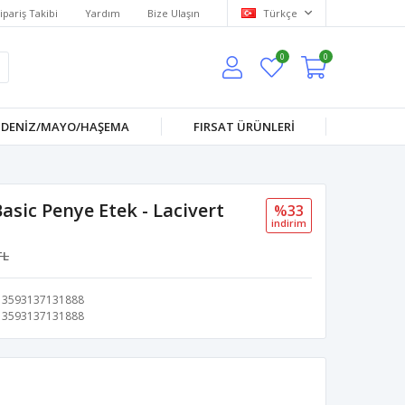
ipariş Takibi
Yardım
Bize Ulaşın
Türkçe
0
0
DENİZ/MAYO/HAŞEMA
FIRSAT ÜRÜNLERİ
sic Penye Etek - Lacivert
%33
i̇ndi̇ri̇m
TL
3593137131888
3593137131888