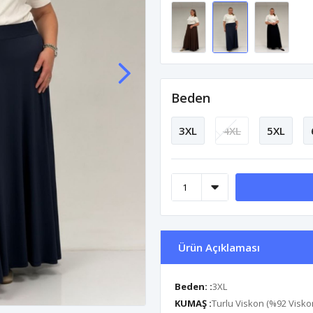
Beden
3XL
4XL
5XL
Ürün Açıklaması
Beden: :
3XL
KUMAŞ :
Turlu Viskon (%92 Visko