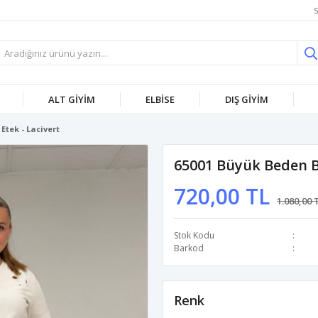
S
ALT GİYİM
ELBİSE
DIŞ GİYİM
Etek - Lacivert
65001 Büyük Beden Ba
720,00 TL
1.080,00 
Stok Kodu
Barkod
Renk