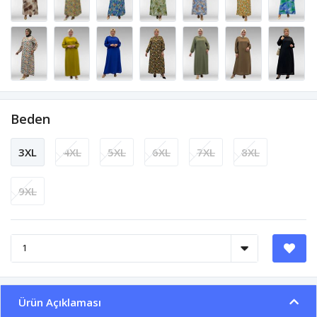
Beden
3XL
4XL
5XL
6XL
7XL
8XL
9XL
Ürün Açıklaması