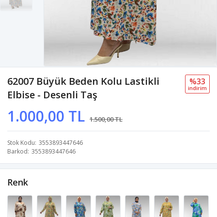
62007 Büyük Beden Kolu Lastikli
%33
i̇ndi̇ri̇m
Elbise - Desenli Taş
1.000,00 TL
1.500,00 TL
Stok Kodu
3553893447646
Barkod
3553893447646
Renk