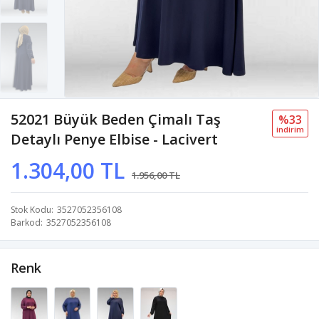
52021 Büyük Beden Çimalı Taş
%33
i̇ndi̇ri̇m
Detaylı Penye Elbise - Lacivert
1.304,00 TL
1.956,00 TL
Stok Kodu
3527052356108
Barkod
3527052356108
Renk