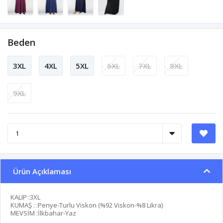
Beden
3XL
4XL
5XL
6XL
7XL
8XL
9XL
Ürün Açıklaması
KALIP :3XL
KUMAŞ : :Penye-Turlu Viskon (%92 Viskon-%8 Likra)
MEVSİM :İlkbahar-Yaz