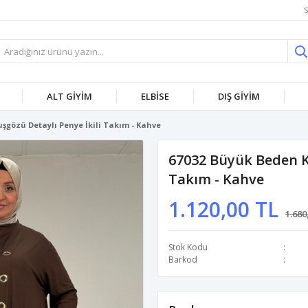
S
ALT GİYİM
ELBİSE
DIŞ GİYİM
şgözü Detaylı Penye İkili Takım - Kahve
67032 Büyük Beden Ku
Takım - Kahve
1.120,00 TL
1.680
Stok Kodu
Barkod