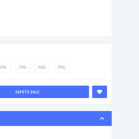
6XL
7XL
8XL
9XL
SEPETE EKLE