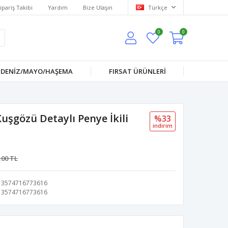
ipariş Takibi
Yardım
Bize Ulaşın
Türkçe
0
0
DENİZ/MAYO/HAŞEMA
FIRSAT ÜRÜNLERİ
şgözü Detaylı Penye İkili
%33
i̇ndi̇ri̇m
,00 TL
3574716773616
3574716773616