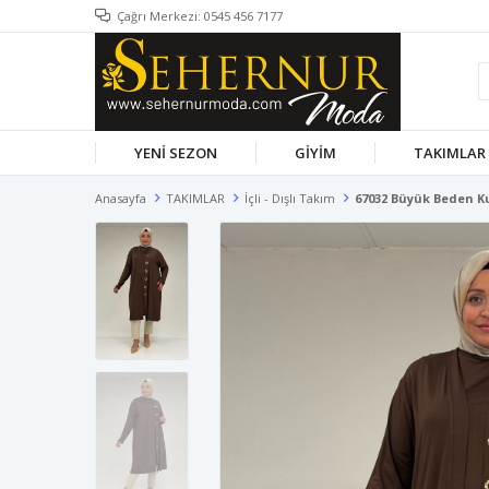
Çağrı Merkezi: 0545 456 7177
YENİ SEZON
GİYİM
TAKIMLAR
Anasayfa
TAKIMLAR
İçli - Dışlı Takım
67032 Büyük Beden Ku