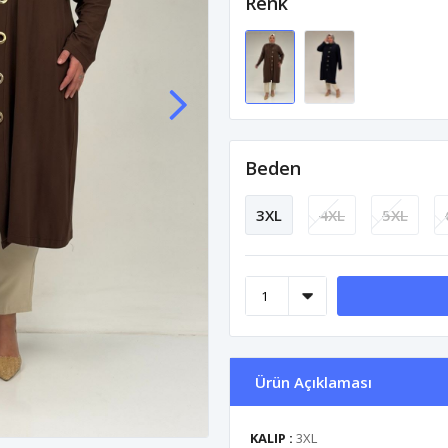
Renk
Beden
3XL
4XL
5XL
Ürün Açıklaması
KALIP :
3XL