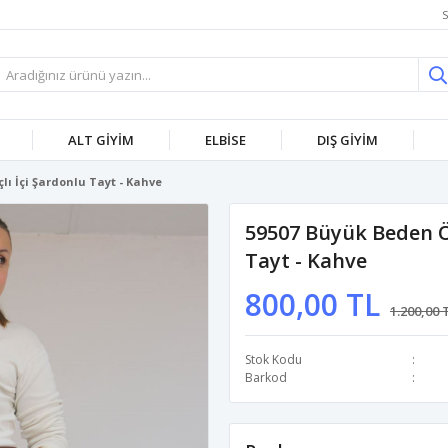
S
ALT GİYİM
ELBİSE
DIŞ GİYİM
ı İçi Şardonlu Tayt - Kahve
59507 Büyük Beden Ö
Tayt - Kahve
800,00 TL
1.200,00 
Stok Kodu
Barkod