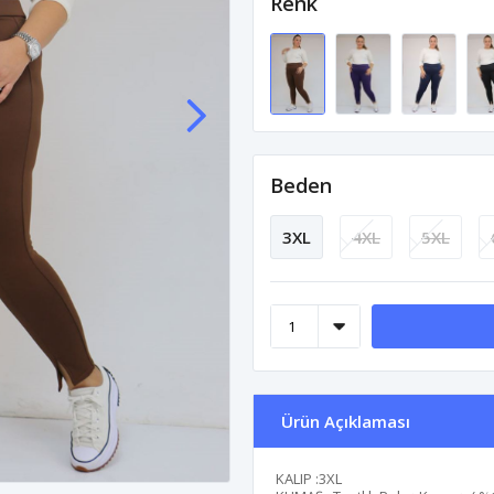
Renk
Beden
3XL
4XL
5XL
Ürün Açıklaması
KALIP :3XL