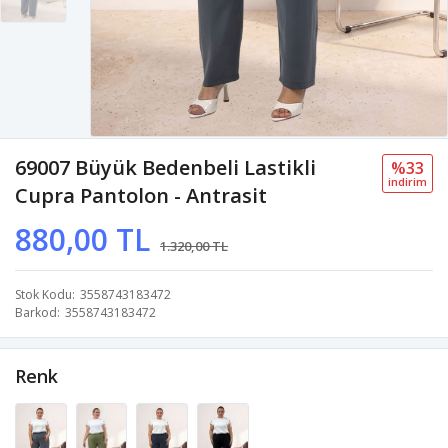
69007 Büyük Bedenbeli Lastikli
%33
i̇ndi̇ri̇m
Cupra Pantolon - Antrasit
880,00 TL
1.320,00 TL
Stok Kodu
3558743183472
Barkod
3558743183472
Renk