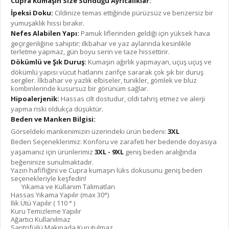
Cupra Kumaşın Size Sunduğu Ayrıcalıklar:
İpeksi Doku:
Cildinize temas ettiğinde pürüzsüz ve benzersiz bir
yumuşaklık hissi bırakır.
Nefes Alabilen Yapı:
Pamuk liflerinden geldiği için yüksek hava
geçirgenliğine sahiptir; ilkbahar ve yaz aylarında kesinlikle
terletme yapmaz, gün boyu serin ve taze hissettirir.
Dökümlü ve Şık Duruş:
Kumaşın ağırlık yapmayan, uçuş uçuş ve
dökümlü yapısı vücut hatlarını zarifçe sararak çok şık bir duruş
sergiler. İlkbahar ve yazlık elbiseler, tunikler, gömlek ve bluz
kombinlerinde kusursuz bir görünüm sağlar.
Hipoalerjenik:
Hassas cilt dostudur, cildi tahriş etmez ve alerji
yapma riski oldukça düşüktür.
Beden ve Manken Bilgisi:
Görseldeki mankenimizin üzerindeki ürün bedeni:
3XL
Beden Seçeneklerimiz: Konforu ve zarafeti her bedende doyasıya
yaşamanız için ürünlerimiz
3XL - 9XL
geniş beden aralığında
beğeninize sunulmaktadır.
Yazın hafifliğini ve Cupra kumaşın lüks dokusunu geniş beden
seçenekleriyle keşfedin!
Yıkama ve Kullanım Talimatları
Hassas Yıkama Yapılır (max 30°)
Ilık Ütü Yapılır ( 110 ° )
Kuru Temizleme Yapılır
Ağartıcı Kullanılmaz
Santrifüjlü Makinada Kurutulmaz