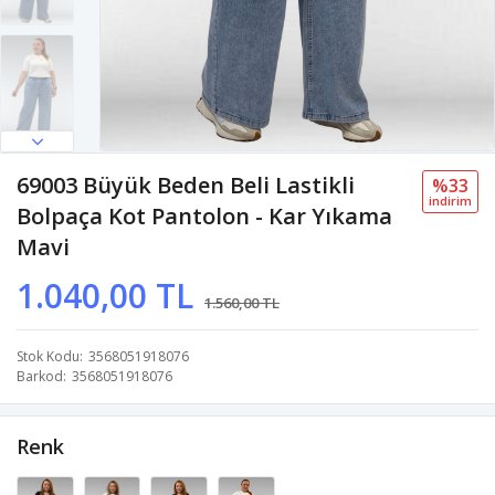
69003 Büyük Beden Beli Lastikli
%33
i̇ndi̇ri̇m
Bolpaça Kot Pantolon - Kar Yıkama
Mavi
1.040,00 TL
1.560,00 TL
Stok Kodu
3568051918076
Barkod
3568051918076
Renk