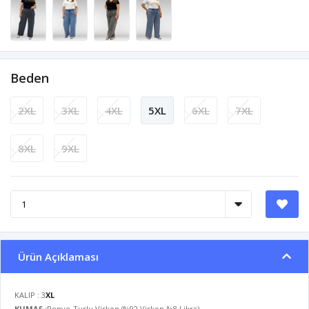
Beden
2XL
3XL
4XL
5XL
6XL
7XL
8XL
9XL
Ürün Açıklaması
KALIP : 3
XL
KUMAŞ :
Penye-Turlu Viskon (%92 Viskon-%8 Likra)