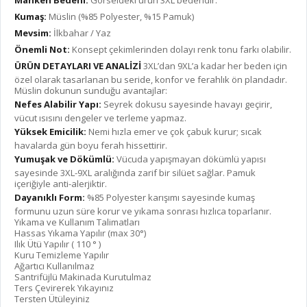
Manken Bedeni:
Görseldeki ürün 3XL bedendir.
Kumaş:
Müslin (%85 Polyester, %15 Pamuk)
Mevsim:
İlkbahar / Yaz
Önemli Not:
Konsept çekimlerinden dolayı renk tonu farkı olabilir.
ÜRÜN DETAYLARI VE ANALİZİ
3XL’dan 9XL’a kadar her beden için
özel olarak tasarlanan bu seride, konfor ve ferahlık ön plandadır.
Müslin dokunun sunduğu avantajlar:
Nefes Alabilir Yapı:
Seyrek dokusu sayesinde havayı geçirir,
vücut ısısını dengeler ve terleme yapmaz.
Yüksek Emicilik:
Nemi hızla emer ve çok çabuk kurur; sıcak
havalarda gün boyu ferah hissettirir.
Yumuşak ve Dökümlü:
Vücuda yapışmayan dökümlü yapısı
sayesinde 3XL-9XL aralığında zarif bir silüet sağlar. Pamuk
içeriğiyle anti-alerjiktir.
Dayanıklı Form:
%85 Polyester karışımı sayesinde kumaş
formunu uzun süre korur ve yıkama sonrası hızlıca toparlanır.
Yıkama ve Kullanım Talimatları
Hassas Yıkama Yapılır (max 30°)
Ilık Ütü Yapılır ( 110 ° )
Kuru Temizleme Yapılır
Ağartıcı Kullanılmaz
Santrifüjlü Makinada Kurutulmaz
Ters Çevirerek Yıkayınız
Tersten Ütüleyiniz