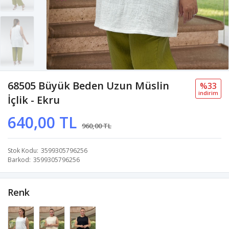
68505 Büyük Beden Uzun Müslin
%33
i̇ndi̇ri̇m
İçlik - Ekru
640,00 TL
960,00 TL
Stok Kodu
3599305796256
Barkod
3599305796256
Renk