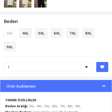
Beden
3XL
4XL
5XL
6XL
7XL
8XL
9XL
Ürün Açıklaması
TEKNİK ÖZELLİKLER
Beden Aralığı:
3XL - 4XL - 5XL - 6XL - 7XL - 8XL - 9XL