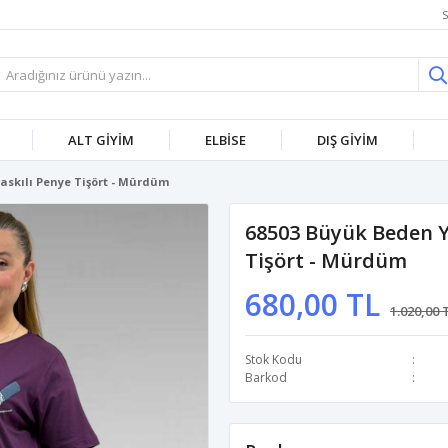
S
ALT GİYİM
ELBİSE
DIŞ GİYİM
Baskılı Penye Tişört - Mürdüm
68503 Büyük Beden Ya
Tişört - Mürdüm
680,00 TL
1.020,00 
Stok Kodu
Barkod