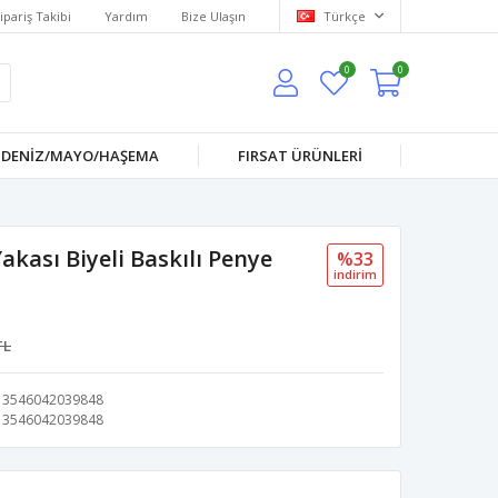
ipariş Takibi
Yardım
Bize Ulaşın
Türkçe
0
0
DENİZ/MAYO/HAŞEMA
FIRSAT ÜRÜNLERİ
kası Biyeli Baskılı Penye
%33
i̇ndi̇ri̇m
TL
3546042039848
3546042039848