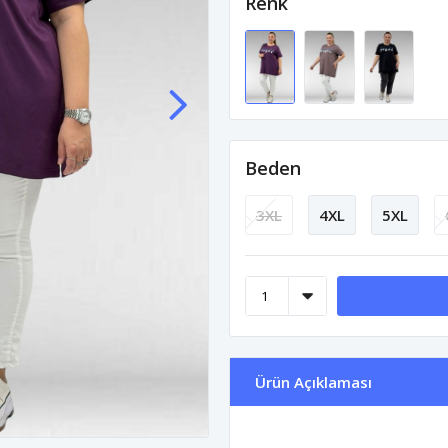
Renk
Beden
3XL
4XL
5XL
Ürün Açıklaması