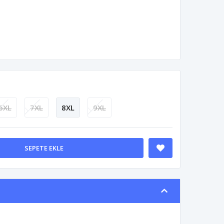
6XL
7XL
8XL
9XL
SEPETE EKLE