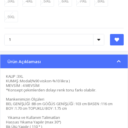
3XL
4XL
5XL
6XL
7XL
8XL
9XL
Ürün Açıklaması
KALIP :3XL
KUMAŞ :Modal(%90 viskon-%10 likra )
MEVSİM : 4 MEVSİM
*Konsept çekimlerden dolayı renk tonu farkı olabilir.
Mankenimizin Ölçüleri
BEL GENİŞLİĞİ :
88 cm
GÖĞÜS GENİŞLİĞİ :
103 cm
BASEN :
116 cm
BOY :
1.70 cm
TOPUKLU BOY :
1.75 cm
Yıkama ve Kullanım Talimatları
Hassas Yıkama Yapılır (max 30°)
Ilık Ütü Yapılır ( 110 ° )