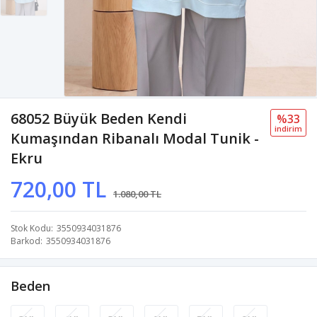
68052 Büyük Beden Kendi
%33
i̇ndi̇ri̇m
Kumaşından Ribanalı Modal Tunik -
Ekru
720,00 TL
1.080,00 TL
Stok Kodu
3550934031876
Barkod
3550934031876
Beden