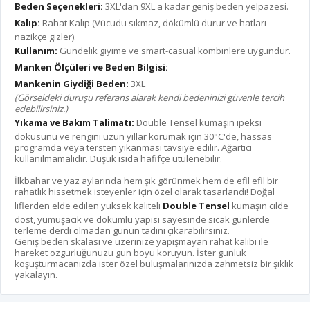
Beden Seçenekleri:
3XL'dan 9XL'a kadar geniş beden yelpazesi.
Kalıp:
Rahat Kalıp (Vücudu sıkmaz, dökümlü durur ve hatları
nazikçe gizler).
Kullanım:
Gündelik giyime ve smart-casual kombinlere uygundur.
Manken Ölçüleri ve Beden Bilgisi:
Mankenin Giydiği Beden:
3XL
(Görseldeki duruşu referans alarak kendi bedeninizi güvenle tercih
edebilirsiniz.)
Yıkama ve Bakım Talimatı:
Double Tensel kumaşın ipeksi
dokusunu ve rengini uzun yıllar korumak için 30°C'de, hassas
programda veya tersten yıkanması tavsiye edilir. Ağartıcı
kullanılmamalıdır. Düşük ısıda hafifçe ütülenebilir.
İlkbahar ve yaz aylarında hem şık görünmek hem de efil efil bir
rahatlık hissetmek isteyenler için özel olarak tasarlandı! Doğal
liflerden elde edilen yüksek kaliteli
Double Tensel
kumaşın cilde
dost, yumuşacık ve dökümlü yapısı sayesinde sıcak günlerde
terleme derdi olmadan günün tadını çıkarabilirsiniz.
Geniş beden skalası ve üzerinize yapışmayan rahat kalıbı ile
hareket özgürlüğünüzü gün boyu koruyun. İster günlük
koşuşturmacanızda ister özel buluşmalarınızda zahmetsiz bir şıklık
yakalayın.