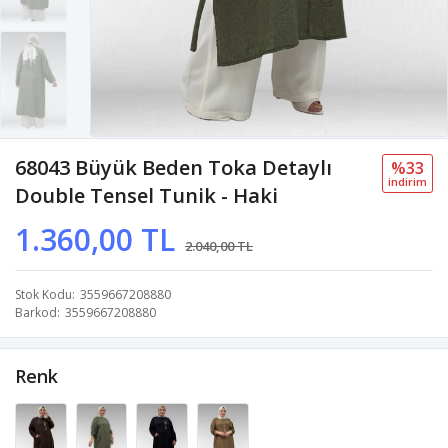
68043 Büyük Beden Toka Detaylı
%33
i̇ndi̇ri̇m
Double Tensel Tunik - Haki
1.360,00 TL
2.040,00 TL
Stok Kodu
3559667208880
Barkod
3559667208880
Renk