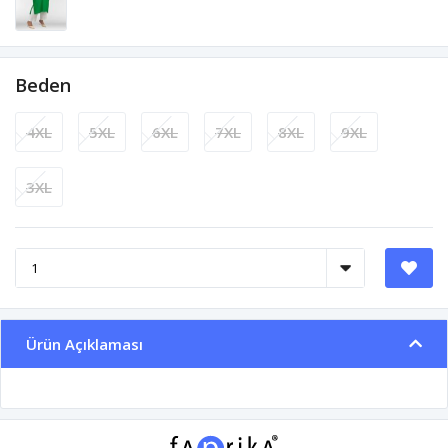
Beden
4XL
5XL
6XL
7XL
8XL
9XL
3XL
Ürün Açıklaması