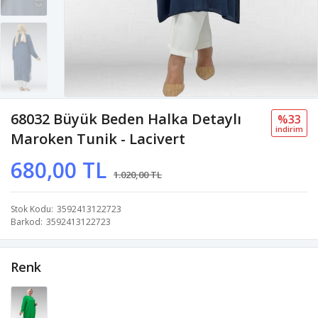
68032 Büyük Beden Halka Detaylı
%33
i̇ndi̇ri̇m
Maroken Tunik - Lacivert
680,00 TL
1.020,00 TL
Stok Kodu
3592413122723
Barkod
3592413122723
Renk