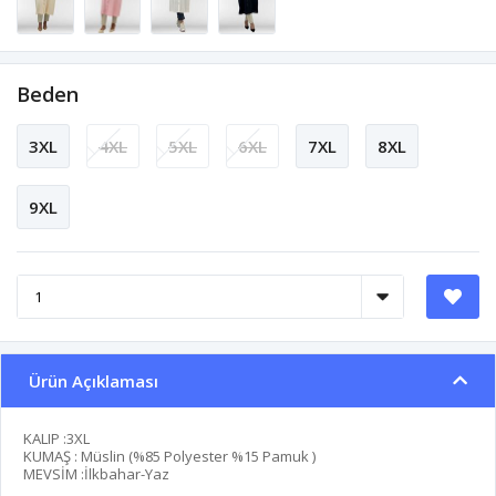
Beden
3XL
4XL
5XL
6XL
7XL
8XL
9XL
Ürün Açıklaması
KALIP :3XL
KUMAŞ : Müslin (%85 Polyester %15 Pamuk )
MEVSİM :İlkbahar-Yaz