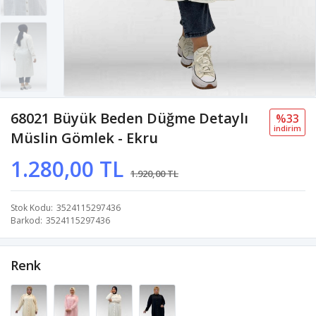
68021 Büyük Beden Düğme Detaylı
%33
i̇ndi̇ri̇m
Müslin Gömlek - Ekru
1.280,00 TL
1.920,00 TL
Stok Kodu
3524115297436
Barkod
3524115297436
Renk