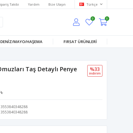
ipariş Takibi
Yardım
Bize Ulaşın
Türkçe
0
0
DENİZ/MAYO/HAŞEMA
FIRSAT ÜRÜNLERİ
muzları Taş Detaylı Penye
%33
i̇ndi̇ri̇m
TL
3553840348288
3553840348288