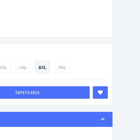
6XL
7XL
8XL
9XL
SEPETE EKLE