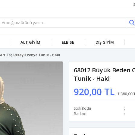
S
ALT GİYİM
ELBİSE
DIŞ GİYİM
rı Taş Detaylı Penye Tunik - Haki
68012 Büyük Beden O
Tunik - Haki
920,00 TL
1.380,00 
Stok Kodu
Barkod