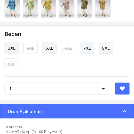
Beden
3XL
4XL
5XL
6XL
7XL
8XL
9XL
Ürün Açıklaması
KALIP :3XL
KUMAŞ : Krep (% 100 Polyester)