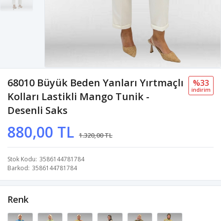
68010 Büyük Beden Yanları Yırtmaçlı
%33
i̇ndi̇ri̇m
Kolları Lastikli Mango Tunik -
Desenli Saks
880,00 TL
1.320,00 TL
Stok Kodu
3586144781784
Barkod
3586144781784
Renk