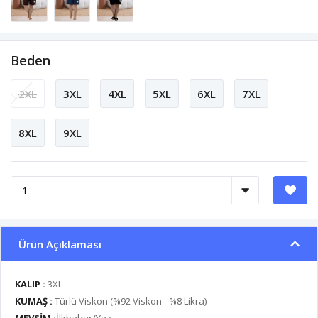
Beden
2XL
3XL
4XL
5XL
6XL
7XL
8XL
9XL
Ürün Açıklaması
KALIP :
3XL
KUMAŞ :
Türlü Viskon (%92 Viskon - %8 Likra)