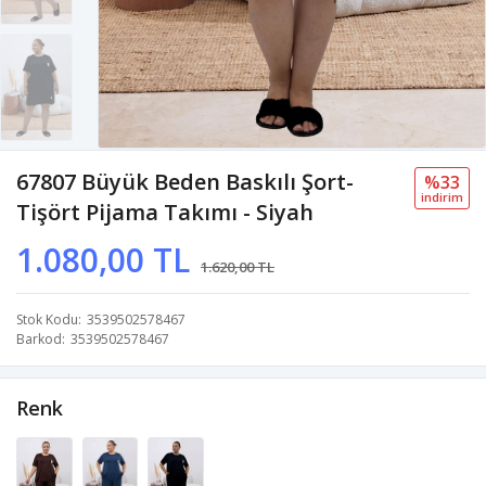
67807 Büyük Beden Baskılı Şort-
%33
i̇ndi̇ri̇m
Tişört Pijama Takımı - Siyah
1.080,00 TL
1.620,00 TL
Stok Kodu
3539502578467
Barkod
3539502578467
Renk