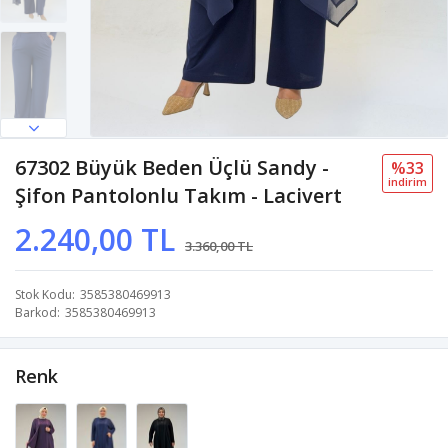
67302 Büyük Beden Üçlü Sandy -
%33
i̇ndi̇ri̇m
Şifon Pantolonlu Takım - Lacivert
2.240,00 TL
3.360,00 TL
Stok Kodu
3585380469913
Barkod
3585380469913
Renk