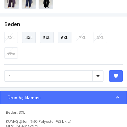
Beden
3XL
4XL
5XL
6XL
7XL
8XL
9XL
Ürün Açıklaması
Beden: 3XL
KUMAŞ :Şifon (%95 Polyester-%5 Likra)
MEVSİM :4 Mevsim